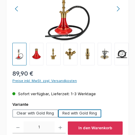
Regulärer Preis:
89,90 €
Preise inkl. MwSt. zzgl. Versandkosten
Sofort verfügbar, Lieferzeit: 1-3 Werktage
auswählen
Variante
Clear with Gold Ring
Red with Gold Ring
Produkt Anzahl: Gib den gewünschten Wert ein oder benutze die Schaltfl
In den Warenkorb