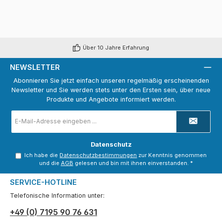
Über 10 Jahre Erfahrung
NEWSLETTER
Abonnieren Sie jetzt einfach unseren regelmäßig erscheinenden
Newsletter und Sie werden stets unter den Ersten sein, über neue
Produkte und Angebote informiert werden.
E-
Mail-
Adresse
*
Datenschutz
Ich habe die
Datenschutzbestimmungen
zur Kenntnis genommen
und die
AGB
gelesen und bin mit ihnen einverstanden.
*
SERVICE-HOTLINE
Telefonische Information unter:
+49 (0) 7195 90 76 631