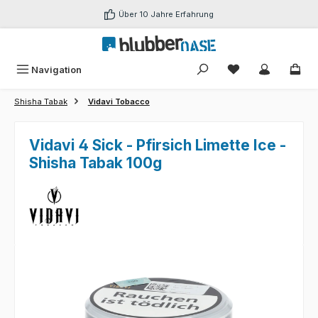
Zum Hauptinhalt springen
Über 10 Jahre Erfahrung
Du hast 0 Produk
Navigation
Shisha Tabak
Vidavi Tobacco
Vidavi 4 Sick - Pfirsich Limette Ice -
Shisha Tabak 100g
Bildergalerie überspringen