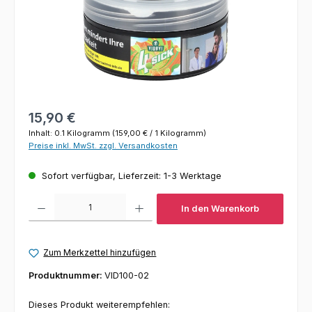
Regulärer Preis:
15,90 €
Inhalt:
0.1 Kilogramm
(159,00 € / 1 Kilogramm)
Preise inkl. MwSt. zzgl. Versandkosten
Sofort verfügbar, Lieferzeit: 1-3 Werktage
Produkt Anzahl: Gib den gewünschten Wert ein oder benutze die Schaltfl
In den Warenkorb
Zum Merkzettel hinzufügen
Produktnummer:
VID100-02
Dieses Produkt weiterempfehlen: