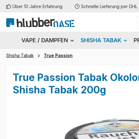
Über 10 Jahre Erfahrung
Schnelle Lieferung per DHL
m Hauptinhalt springen
Zur Suche springen
Zur Hauptnavigation springen
VAPE / DAMPFEN
SHISHA TABAK
P
Shisha Tabak
True Passion
True Passion Tabak Okolo
Shisha Tabak 200g
Bildergalerie überspringen