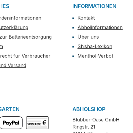
HES
INFORMATIONEN
ndeninformationen
Kontakt
utzerklärung
Abholinformationen
zur Batterieentsorgung
Über uns
um
Shisha-Lexikon
recht für Verbraucher
Menthol-Verbot
und Versand
SARTEN
ABHOLSHOP
Blubber-Oase GmbH
Ringstr. 21
PayPal
Vorkasse