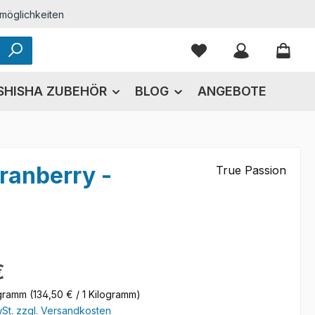
möglichkeiten
Du hast 0 Produkte
SHISHA ZUBEHÖR
BLOG
ANGEBOTE
ranberry -
True Passion
eis:
€
ogramm
(134,50 € / 1 Kilogramm)
wSt. zzgl. Versandkosten