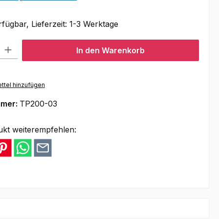
fügbar, Lieferzeit: 1-3 Werktage
l: Gib den gewünschten Wert ein oder benutze die Schaltflächen um
In den Warenkorb
ttel hinzufügen
mmer:
TP200-03
ukt weiterempfehlen: