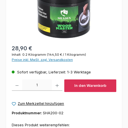
Regulärer Preis:
28,90 €
Inhalt:
0.2 Kilogramm
(144,50 € / 1 Kilogramm)
Preise inkl. MwSt. zzgl. Versandkosten
Sofort verfügbar, Lieferzeit: 1-3 Werktage
Produkt Anzahl: Gib den gewünschten Wert ein oder benutze die Schaltfl
In den Warenkorb
Zum Merkzettel hinzufügen
Produktnummer:
SHA200-02
Dieses Produkt weiterempfehlen: