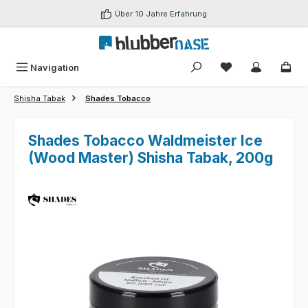
Zum Hauptinhalt springen
Über 10 Jahre Erfahrung
Du hast 0 Produk
Navigation
Shisha Tabak
Shades Tobacco
Shades Tobacco Waldmeister Ice
(Wood Master) Shisha Tabak, 200g
Bildergalerie überspringen