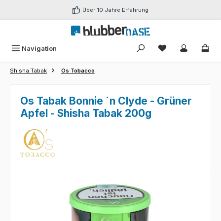
Zum Hauptinhalt springen
Über 10 Jahre Erfahrung
Du hast 0 Produk
Navigation
Shisha Tabak
Os Tobacco
Os Tabak Bonnie ´n Clyde - Grüner
Apfel - Shisha Tabak 200g
Bildergalerie überspringen