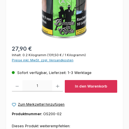
Regulärer Preis:
27,90 €
Inhalt:
0.2 Kilogramm
(139,50 € / 1 Kilogramm)
Preise inkl. MwSt. zzgl. Versandkosten
Sofort verfügbar, Lieferzeit: 1-3 Werktage
Produkt Anzahl: Gib den gewünschten Wert ein oder benutze die Schaltfl
In den Warenkorb
Zum Merkzettel hinzufügen
Produktnummer:
OS200-02
Dieses Produkt weiterempfehlen: