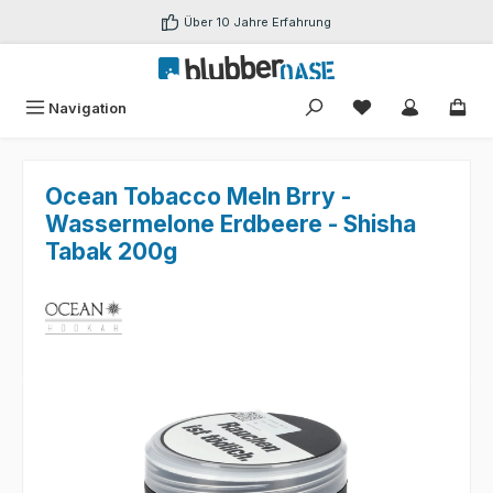
Zum Hauptinhalt springen
Über 10 Jahre Erfahrung
Du hast 0 Produk
Navigation
Ocean Tobacco Meln Brry -
Wassermelone Erdbeere - Shisha
Tabak 200g
Bildergalerie überspringen