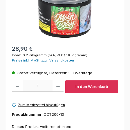
Regulärer Preis:
28,90 €
Inhalt:
0.2 Kilogramm
(144,50 € / 1 Kilogramm)
Preise inkl. MwSt. zzgl. Versandkosten
Sofort verfügbar, Lieferzeit: 1-3 Werktage
Produkt Anzahl: Gib den gewünschten Wert ein oder benutze die Schaltfl
In den Warenkorb
Zum Merkzettel hinzufügen
Produktnummer:
OCT200-10
Dieses Produkt weiterempfehlen: