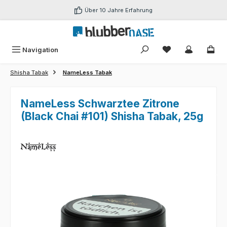
Zum Hauptinhalt springen
Über 10 Jahre Erfahrung
Du hast 0 Produk
Navigation
Shisha Tabak
NameLess Tabak
NameLess Schwarztee Zitrone
(Black Chai #101) Shisha Tabak, 25g
Bildergalerie überspringen