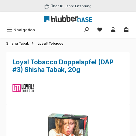
Zum Hauptinhalt springen
Über 10 Jahre Erfahrung
Du hast 0 Produk
Navigation
Shisha Tabak
Loyal! Tobacco
Loyal Tobacco Doppelapfel (DAP
#3) Shisha Tabak, 20g
Bildergalerie überspringen