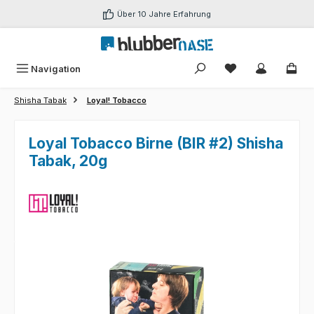
Zum Hauptinhalt springen
Über 10 Jahre Erfahrung
Du hast 0 Produk
Navigation
Shisha Tabak
Loyal! Tobacco
Loyal Tobacco Birne (BIR #2) Shisha
Tabak, 20g
Bildergalerie überspringen