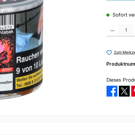
Sofort ver
Produkt Anzah
Zum Merkze
Produktnu
Dieses Prod