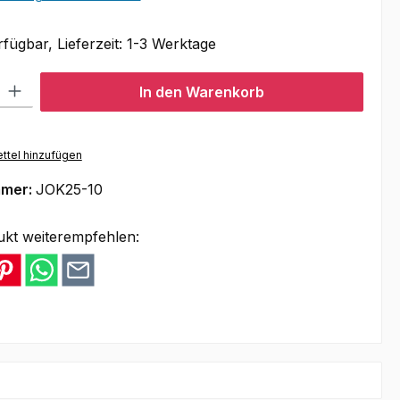
fügbar, Lieferzeit: 1-3 Werktage
l: Gib den gewünschten Wert ein oder benutze die Schaltflächen um
In den Warenkorb
ttel hinzufügen
mmer:
JOK25-10
ukt weiterempfehlen: