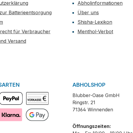
utzerklärung
Abholinformationen
zur Batterieentsorgung
Über uns
um
Shisha-Lexikon
recht für Verbraucher
Menthol-Verbot
und Versand
SARTEN
ABHOLSHOP
Blubber-Oase GmbH
Ringstr. 21
PayPal
Vorkasse
71364 Winnenden
Pay with Klarna
GooglePay
Öffnungszeiten: