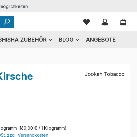
möglichkeiten
Du hast 0 Produkte
SHISHA ZUBEHÖR
BLOG
ANGEBOTE
Kirsche
Jookah Tobacco
eis:
ilogramm
(160,00 € / 1 Kilogramm)
wSt. zzgl. Versandkosten