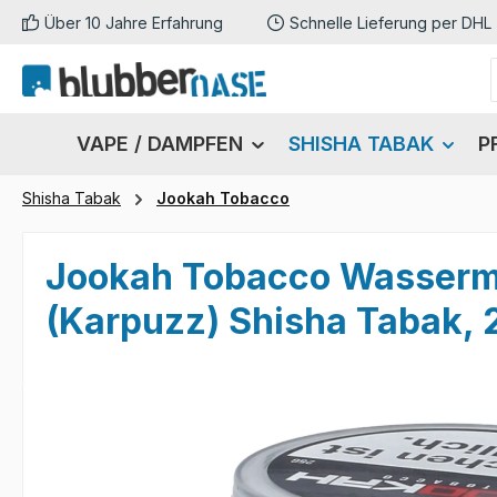
Über 10 Jahre Erfahrung
Schnelle Lieferung per DHL
m Hauptinhalt springen
Zur Suche springen
Zur Hauptnavigation springen
VAPE / DAMPFEN
SHISHA TABAK
P
Shisha Tabak
Jookah Tobacco
Jookah Tobacco Wasserme
(Karpuzz) Shisha Tabak, 
Bildergalerie überspringen