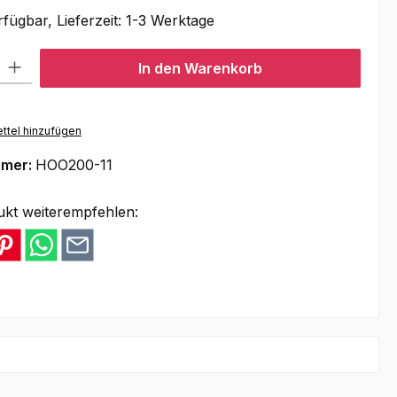
fügbar, Lieferzeit: 1-3 Werktage
l: Gib den gewünschten Wert ein oder benutze die Schaltflächen um
In den Warenkorb
ttel hinzufügen
mmer:
HOO200-11
ukt weiterempfehlen: