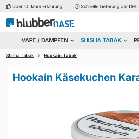
Über 10 Jahre Erfahrung
Schnelle Lieferung per DHL
m Hauptinhalt springen
Zur Suche springen
Zur Hauptnavigation springen
VAPE / DAMPFEN
SHISHA TABAK
P
Shisha Tabak
Hookain Tabak
Hookain Käsekuchen Kara
Bildergalerie überspringen