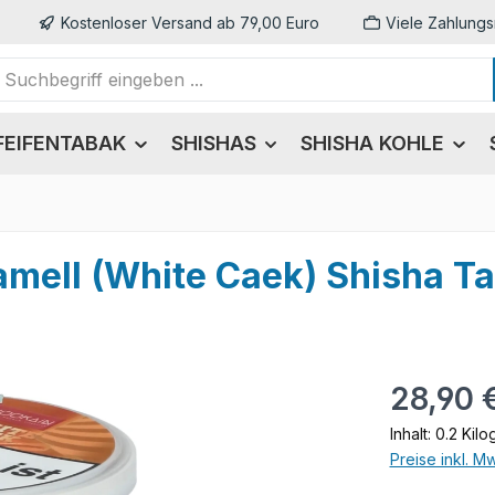
Kostenloser Versand ab 79,00 Euro
Viele Zahlungs
FEIFENTABAK
SHISHAS
SHISHA KOHLE
mell (White Caek) Shisha T
Regulärer Pr
28,90 
Inhalt:
0.2 Kil
Preise inkl. M