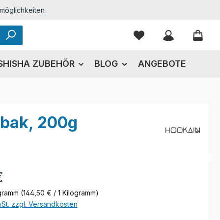
möglichkeiten
Du hast 0 Produkte
SHISHA ZUBEHÖR
BLOG
ANGEBOTE
abak, 200g
eis:
€
ogramm
(144,50 € / 1 Kilogramm)
wSt. zzgl. Versandkosten