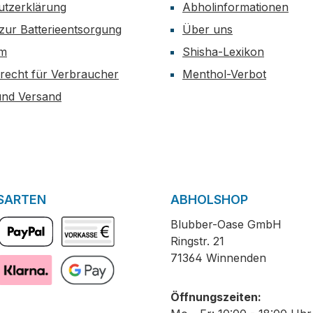
utzerklärung
Abholinformationen
zur Batterieentsorgung
Über uns
um
Shisha-Lexikon
recht für Verbraucher
Menthol-Verbot
und Versand
SARTEN
ABHOLSHOP
Blubber-Oase GmbH
Ringstr. 21
PayPal
Vorkasse
71364 Winnenden
Pay with Klarna
GooglePay
Öffnungszeiten: