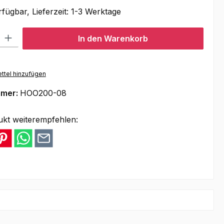
fügbar, Lieferzeit: 1-3 Werktage
l: Gib den gewünschten Wert ein oder benutze die Schaltflächen um
In den Warenkorb
ttel hinzufügen
mmer:
HOO200-08
ukt weiterempfehlen: