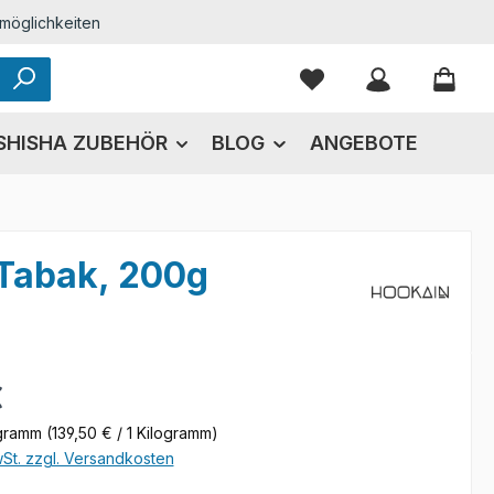
möglichkeiten
Du hast 0 Produkte
SHISHA ZUBEHÖR
BLOG
ANGEBOTE
 Tabak, 200g
eis:
€
ogramm
(139,50 € / 1 Kilogramm)
wSt. zzgl. Versandkosten