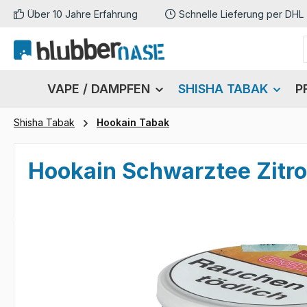
Über 10 Jahre Erfahrung
Schnelle Lieferung per DHL
m Hauptinhalt springen
Zur Suche springen
Zur Hauptnavigation springen
VAPE / DAMPFEN
SHISHA TABAK
P
Shisha Tabak
Hookain Tabak
Hookain Schwarztee Zitro
Bildergalerie überspringen