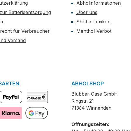
utzerklärung
Abholinformationen
zur Batterieentsorgung
Über uns
um
Shisha-Lexikon
recht für Verbraucher
Menthol-Verbot
und Versand
SARTEN
ABHOLSHOP
Blubber-Oase GmbH
Ringstr. 21
PayPal
Vorkasse
71364 Winnenden
Pay with Klarna
GooglePay
Öffnungszeiten: