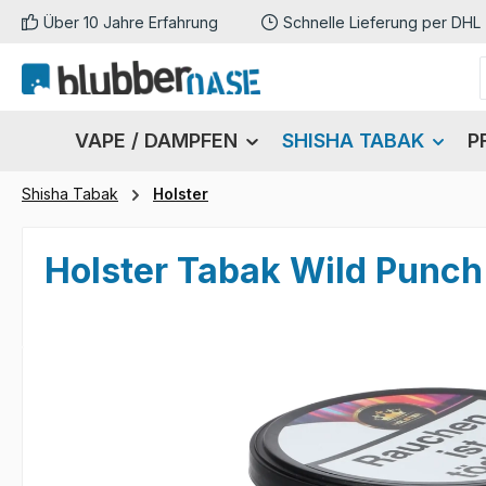
Über 10 Jahre Erfahrung
Schnelle Lieferung per DHL
m Hauptinhalt springen
Zur Suche springen
Zur Hauptnavigation springen
VAPE / DAMPFEN
SHISHA TABAK
P
Shisha Tabak
Holster
Holster Tabak Wild Punch
Bildergalerie überspringen