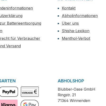
ndeninformationen
Kontakt
utzerklärung
Abholinformationen
zur Batterieentsorgung
Über uns
um
Shisha-Lexikon
recht für Verbraucher
Menthol-Verbot
und Versand
SARTEN
ABHOLSHOP
Blubber-Oase GmbH
Ringstr. 21
PayPal
Vorkasse
71364 Winnenden