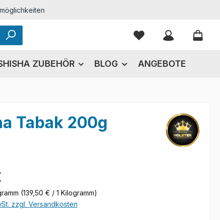
möglichkeiten
Du hast 0 Produkte
SHISHA ZUBEHÖR
BLOG
ANGEBOTE
sha Tabak 200g
eis:
€
ogramm
(139,50 € / 1 Kilogramm)
wSt. zzgl. Versandkosten