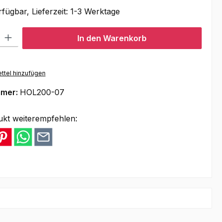
fügbar, Lieferzeit: 1-3 Werktage
l: Gib den gewünschten Wert ein oder benutze die Schaltflächen um
In den Warenkorb
ttel hinzufügen
mmer:
HOL200-07
ukt weiterempfehlen: