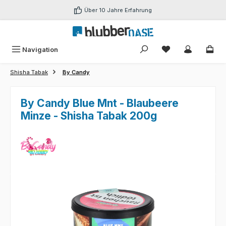
Zum Hauptinhalt springen
Über 10 Jahre Erfahrung
Du hast 0 Produk
Navigation
Shisha Tabak
By Candy
By Candy Blue Mnt - Blaubeere
Minze - Shisha Tabak 200g
Bildergalerie überspringen