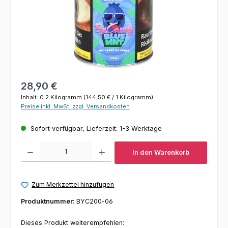
Regulärer Preis:
28,90 €
Inhalt:
0.2 Kilogramm
(144,50 € / 1 Kilogramm)
Preise inkl. MwSt. zzgl. Versandkosten
Sofort verfügbar, Lieferzeit: 1-3 Werktage
Produkt Anzahl: Gib den gewünschten Wert ein oder benutze die Schaltfl
In den Warenkorb
Zum Merkzettel hinzufügen
Produktnummer:
BYC200-06
Dieses Produkt weiterempfehlen: