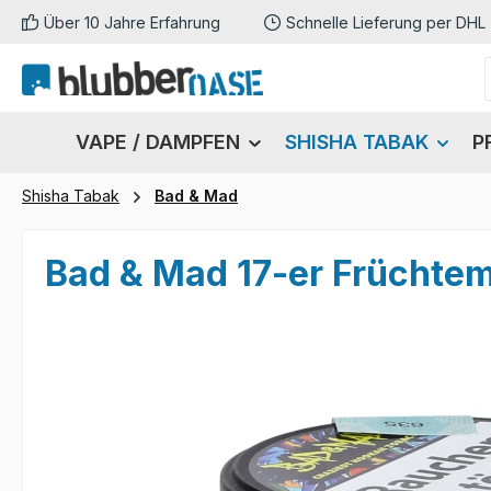
Über 10 Jahre Erfahrung
Schnelle Lieferung per DHL
m Hauptinhalt springen
Zur Suche springen
Zur Hauptnavigation springen
VAPE / DAMPFEN
SHISHA TABAK
P
Shisha Tabak
Bad & Mad
Bad & Mad 17-er Früchtem
Bildergalerie überspringen