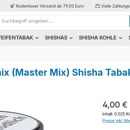
Kostenloser Versand ab 79,00 Euro
Viele Zahlungs
FEIFENTABAK
SHISHAS
SHISHA KOHLE
ix (Master Mix) Shisha Taba
Regulärer Pr
4,00 €
Inhalt:
0.025 K
Preise inkl. M