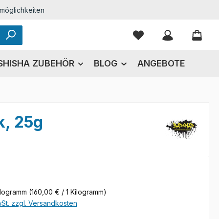
möglichkeiten
Du hast 0 Produkte
SHISHA ZUBEHÖR
BLOG
ANGEBOTE
k, 25g
eis:
ilogramm
(160,00 € / 1 Kilogramm)
wSt. zzgl. Versandkosten