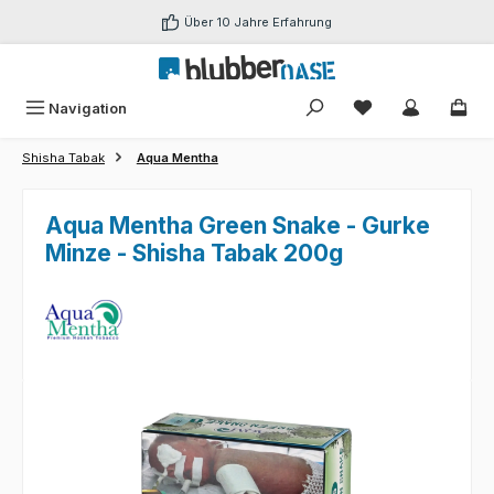
Zum Hauptinhalt springen
Über 10 Jahre Erfahrung
Du hast 0 Produk
Navigation
Shisha Tabak
Aqua Mentha
Aqua Mentha Green Snake - Gurke
Minze - Shisha Tabak 200g
Bildergalerie überspringen