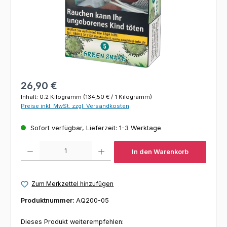
Regulärer Preis:
26,90 €
Inhalt:
0.2 Kilogramm
(134,50 € / 1 Kilogramm)
Preise inkl. MwSt. zzgl. Versandkosten
Sofort verfügbar, Lieferzeit: 1-3 Werktage
Produkt Anzahl: Gib den gewünschten Wert ein oder benutze die Schaltfl
In den Warenkorb
Zum Merkzettel hinzufügen
Produktnummer:
AQ200-05
Dieses Produkt weiterempfehlen: