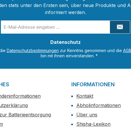
den stets unter den Ersten sein, über neue Produkte und 
informiert werden.
E-
Mail-
Adresse
Datenschutz
*
 die
Datenschutzbestimmungen
zur Kenntnis genommen und die
AG
bin mit ihnen einverstanden.
*
HES
INFORMATIONEN
ndeninformationen
Kontakt
utzerklärung
Abholinformationen
zur Batterieentsorgung
Über uns
um
Shisha-Lexikon