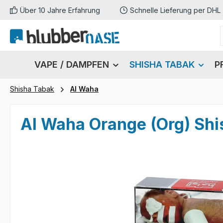
Über 10 Jahre Erfahrung
Schnelle Lieferung per DHL
m Hauptinhalt springen
Zur Suche springen
Zur Hauptnavigation springen
VAPE / DAMPFEN
SHISHA TABAK
P
Shisha Tabak
Al Waha
Al Waha Orange (Org) Shi
Bildergalerie überspringen