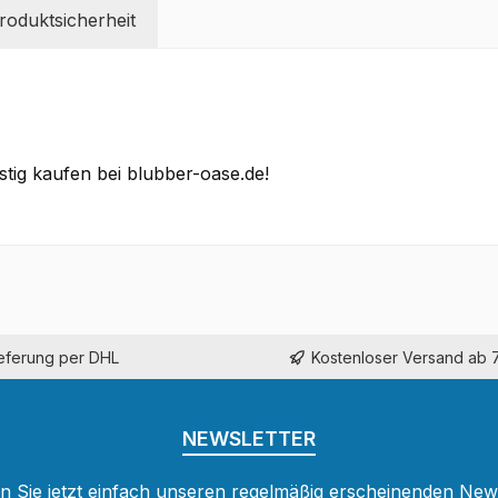
oduktsicherheit
tig kaufen bei blubber-oase.de!
ieferung per DHL
Kostenloser Versand ab 
NEWSLETTER
 Sie jetzt einfach unseren regelmäßig erscheinenden New