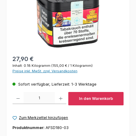
Regulärer Preis:
27,90 €
Inhalt:
0.18 Kilogramm
(155,00 € / 1 Kilogramm)
Preise inkl. MwSt. zzgl. Versandkosten
Sofort verfügbar, Lieferzeit: 1-3 Werktage
Produkt Anzahl: Gib den gewünschten Wert ein oder benutze die Schaltfl
In den Warenkorb
Zum Merkzettel hinzufügen
Produktnummer:
AFSD180-03