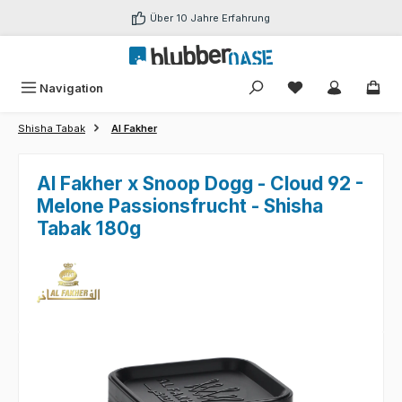
Zum Hauptinhalt springen
Über 10 Jahre Erfahrung
Du hast 0 Produk
Navigation
Shisha Tabak
Al Fakher
Al Fakher x Snoop Dogg - Cloud 92 -
Melone Passionsfrucht - Shisha
Tabak 180g
Bildergalerie überspringen