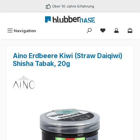
Zum Hauptinhalt springen
Über 10 Jahre Erfahrung
Du hast 0 Produk
Navigation
Aino Erdbeere Kiwi (Straw Daiqiwi)
Shisha Tabak, 20g
Bildergalerie überspringen