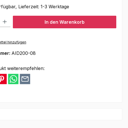
fügbar, Lieferzeit: 1-3 Werktage
l: Gib den gewünschten Wert ein oder benutze die Schaltflächen um
In den Warenkorb
ttel hinzufügen
mmer:
AID200-08
ukt weiterempfehlen: