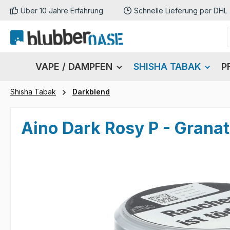
Über 10 Jahre Erfahrung
Schnelle Lieferung per DHL
m Hauptinhalt springen
Zur Suche springen
Zur Hauptnavigation springen
VAPE / DAMPFEN
SHISHA TABAK
P
Shisha Tabak
Darkblend
Aino Dark Rosy P - Granat
Bildergalerie überspringen