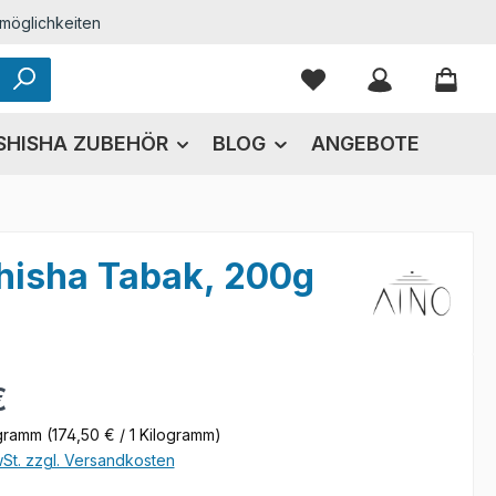
möglichkeiten
Du hast 0 Produkte
SHISHA ZUBEHÖR
BLOG
ANGEBOTE
Shisha Tabak, 200g
eis:
€
ogramm
(174,50 € / 1 Kilogramm)
wSt. zzgl. Versandkosten