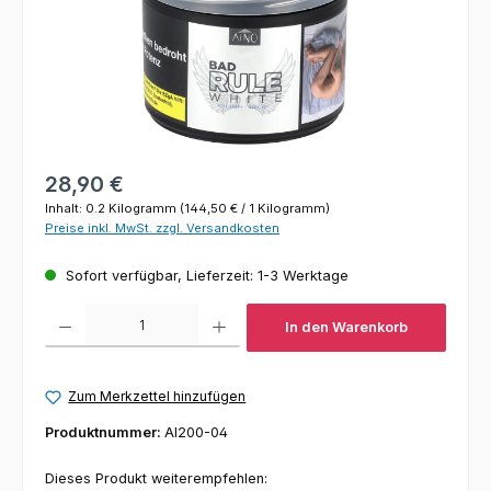
Regulärer Preis:
28,90 €
Inhalt:
0.2 Kilogramm
(144,50 € / 1 Kilogramm)
Preise inkl. MwSt. zzgl. Versandkosten
Sofort verfügbar, Lieferzeit: 1-3 Werktage
Produkt Anzahl: Gib den gewünschten Wert ein oder benutze die Schaltfl
In den Warenkorb
Zum Merkzettel hinzufügen
Produktnummer:
AI200-04
Dieses Produkt weiterempfehlen: