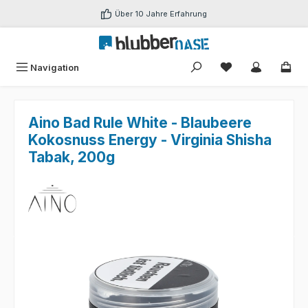
Zum Hauptinhalt springen
Über 10 Jahre Erfahrung
Du hast 0 Produk
Navigation
Aino Bad Rule White - Blaubeere
Kokosnuss Energy - Virginia Shisha
Tabak, 200g
Bildergalerie überspringen