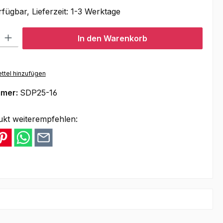
fügbar, Lieferzeit: 1-3 Werktage
l: Gib den gewünschten Wert ein oder benutze die Schaltflächen um
In den Warenkorb
ttel hinzufügen
mmer:
SDP25-16
ukt weiterempfehlen: