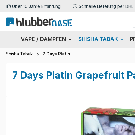
Über 10 Jahre Erfahrung
Schnelle Lieferung per DHL
m Hauptinhalt springen
Zur Suche springen
Zur Hauptnavigation springen
VAPE / DAMPFEN
SHISHA TABAK
P
Shisha Tabak
7 Days Platin
7 Days Platin Grapefruit 
Bildergalerie überspringen