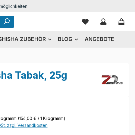
möglichkeiten
Du hast 0 Produkte
SHISHA ZUBEHÖR
BLOG
ANGEBOTE
sha Tabak, 25g
eis:
ilogramm
(156,00 € / 1 Kilogramm)
wSt. zzgl. Versandkosten