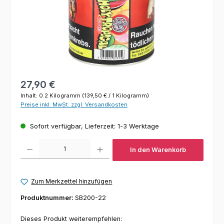
Regulärer Preis:
27,90 €
Inhalt:
0.2 Kilogramm
(139,50 € / 1 Kilogramm)
Preise inkl. MwSt. zzgl. Versandkosten
Sofort verfügbar, Lieferzeit: 1-3 Werktage
Produkt Anzahl: Gib den gewünschten Wert ein oder benutze die Schaltfl
In den Warenkorb
Zum Merkzettel hinzufügen
Produktnummer:
SB200-22
Dieses Produkt weiterempfehlen: