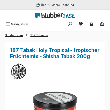
Zum Hauptinhalt springen
Über 10 Jahre Erfahrung
Du hast 0 Produk
Navigation
Shisha Tabak
187 Tobacco
187 Tabak Holy Tropical - tropischer
Früchtemix - Shisha Tabak 200g
Bildergalerie überspringen