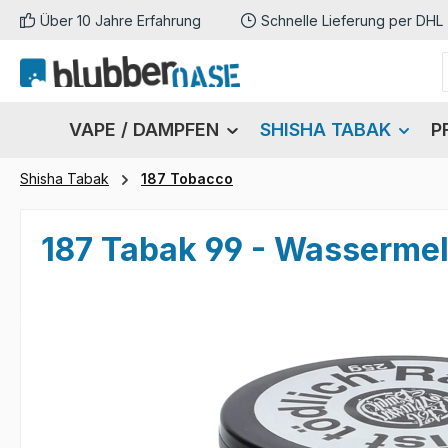
Über 10 Jahre Erfahrung
Schnelle Lieferung per DHL
m Hauptinhalt springen
Zur Suche springen
Zur Hauptnavigation springen
VAPE / DAMPFEN
SHISHA TABAK
P
Shisha Tabak
187 Tobacco
187 Tabak 99 - Wassermel
Bildergalerie überspringen