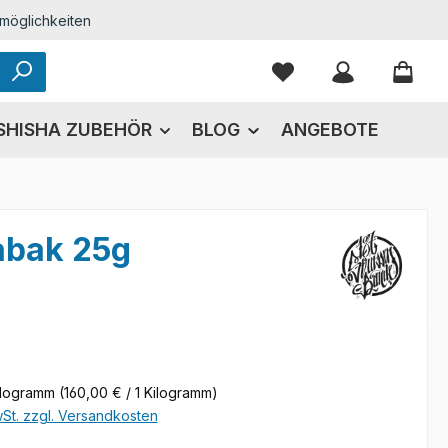
möglichkeiten
Du hast 0 Produkte
SHISHA ZUBEHÖR
BLOG
ANGEBOTE
abak 25g
eis:
ilogramm
(160,00 € / 1 Kilogramm)
wSt. zzgl. Versandkosten