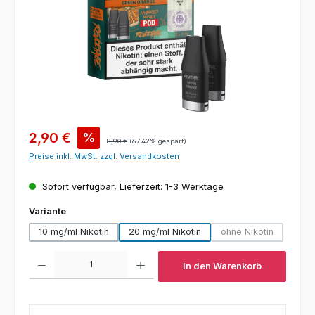
Verkaufspreis:
2,90 €
%
Regulärer Preis:
8,90 €
(67.42% gespart)
Preise inkl. MwSt. zzgl. Versandkosten
Sofort verfügbar, Lieferzeit: 1-3 Werktage
auswählen
Variante
10 mg/ml Nikotin
20 mg/ml Nikotin
ohne Nikotin
(Diese Option ist 
Produkt Anzahl: Gib den gewünschten Wert ein oder benutze die Schaltfl
In den Warenkorb