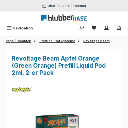
Zum Hauptinhalt springen
Über 10 Jahre Erfahrung
Du hast 0 Produk
Navigation
Vape / Dampfen
Prefilled Pod Systeme
Revoltage Beam
Revoltage Beam Apfel Orange
(Green Orange) Prefill Liquid Pod
2ml, 2-er Pack
Bildergalerie überspringen