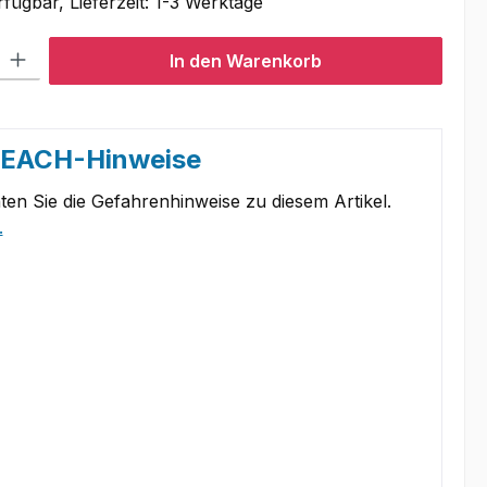
fügbar, Lieferzeit: 1-3 Werktage
l: Gib den gewünschten Wert ein oder benutze die Schaltflächen um
In den Warenkorb
REACH-Hinweise
ten Sie die Gefahrenhinweise zu diesem Artikel.
.