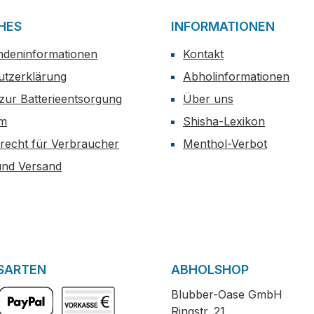
HES
INFORMATIONEN
ndeninformationen
Kontakt
utzerklärung
Abholinformationen
zur Batterieentsorgung
Über uns
um
Shisha-Lexikon
recht für Verbraucher
Menthol-Verbot
und Versand
SARTEN
ABHOLSHOP
Blubber-Oase GmbH
Ringstr. 21