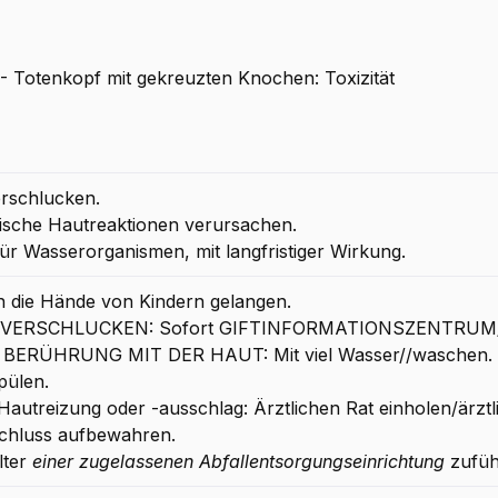
 Totenkopf mit gekreuzten Knochen: Toxizität
erschlucken.
gische Hautreaktionen verursachen.
ür Wasserorganismen, mit langfristiger Wirkung.
in die Hände von Kindern gelangen.
EI VERSCHLUCKEN: Sofort GIFTINFORMATIONSZENTRUM/A
I BERÜHRUNG MIT DER HAUT: Mit viel Wasser//waschen.
pülen.
Hautreizung oder -ausschlag: Ärztlichen Rat einholen/ärztl
chluss aufbewahren.
lter
einer zugelassenen Abfallentsorgungseinrichtung
zufüh