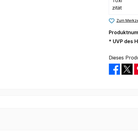
Zum Merkze
Produktnu
* UVP des H
Dieses Prod