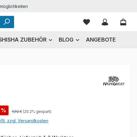
möglichkeiten
Du hast 0 Produkte
SHISHA ZUBEHÖR
BLOG
ANGEBOTE
s:
%
Regulärer Preis:
9,90 €
(20.2% gespart)
wSt. zzgl. Versandkosten