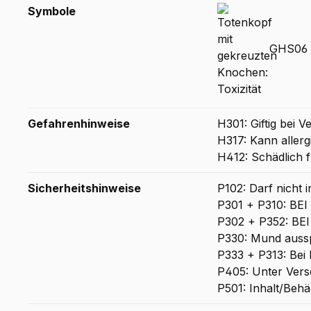
Symbole
GHS06 -
Gefahrenhinweise
H301: Giftig bei V
H317: Kann aller
H412: Schädlich f
Sicherheitshinweise
P102: Darf nicht 
P301 + P310: B
P302 + P352: BE
P330: Mund auss
P333 + P313: Bei 
P405: Unter Vers
P501: Inhalt/Behä