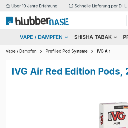
Über 10 Jahre Erfahrung
Schnelle Lieferung per DHL
m Hauptinhalt springen
Zur Suche springen
Zur Hauptnavigation springen
VAPE / DAMPFEN
SHISHA TABAK
P
Vape / Dampfen
Prefilled Pod Systeme
IVG Air
IVG Air Red Edition Pods,
Bildergalerie überspringen