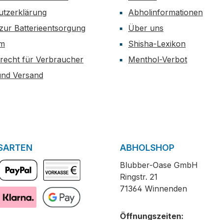
utzerklärung
Abholinformationen
zur Batterieentsorgung
Über uns
um
Shisha-Lexikon
recht für Verbraucher
Menthol-Verbot
und Versand
SARTEN
ABHOLSHOP
Blubber-Oase GmbH
Ringstr. 21
PayPal
Vorkasse
71364 Winnenden
Pay with Klarna
GooglePay
Öffnungszeiten: