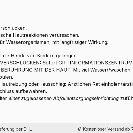
erschlucken.
gische Hautreaktionen verursachen.
ür Wasserorganismen, mit langfristiger Wirkung.
in die Hände von Kindern gelangen.
EI VERSCHLUCKEN: Sofort GIFTINFORMATIONSZENTRUM/A
I BERÜHRUNG MIT DER HAUT: Mit viel Wasser//waschen.
pülen.
Hautreizung oder -ausschlag: Ärztlichen Rat einholen/ärztl
chluss aufbewahren.
lter
einer zugelassenen Abfallentsorgungseinrichtung
zufüh
ieferung per DHL
Kostenloser Versand ab 