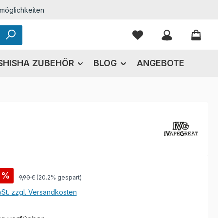
möglichkeiten
Du hast 0 Produkte
SHISHA ZUBEHÖR
BLOG
ANGEBOTE
s:
%
Regulärer Preis:
9,90 €
(20.2% gespart)
wSt. zzgl. Versandkosten