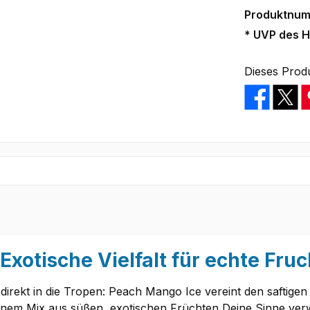
Produktnu
* UVP des H
Dieses Prod
Exotische Vielfalt für echte Fru
 direkt in die Tropen: Peach Mango Ice vereint den saftig
 einem Mix aus süßen, exotischen Früchten Deine Sinne ver