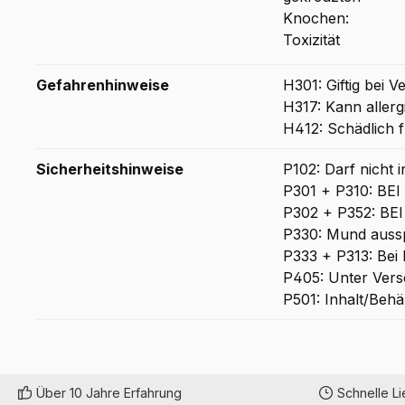
Gefahrenhinweise
H301: Giftig bei V
H317: Kann aller
H412: Schädlich f
Sicherheitshinweise
P102: Darf nicht 
P301 + P310: B
P302 + P352: BE
P330: Mund auss
P333 + P313: Bei 
P405: Unter Vers
P501: Inhalt/Behä
Über 10 Jahre Erfahrung
Schnelle L