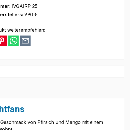
mmer:
IVGAIRP-25
erstellers:
9,90 €
ukt weiterempfehlen:
chtfans
en Geschmack von Pfirsich und Mango mit einem
wöhnt.