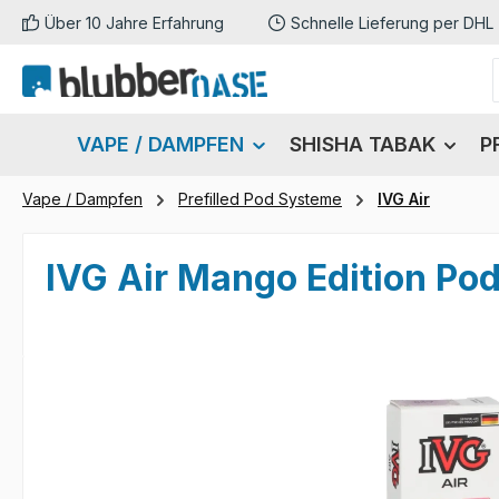
Über 10 Jahre Erfahrung
Schnelle Lieferung per DHL
m Hauptinhalt springen
Zur Suche springen
Zur Hauptnavigation springen
VAPE / DAMPFEN
SHISHA TABAK
P
Vape / Dampfen
Prefilled Pod Systeme
IVG Air
IVG Air Mango Edition Po
Bildergalerie überspringen