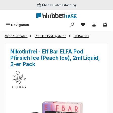
Zum Hauptinhalt springen
Über 10 Jahre Erfahrung
Du hast 0 Produk
Navigation
Vape / Dampfen
Prefilled Pod Systeme
Elf Bar Elfa
Nikotinfrei - Elf Bar ELFA Pod
Pfirsich Ice (Peach Ice), 2ml Liquid,
2-er Pack
Bildergalerie überspringen