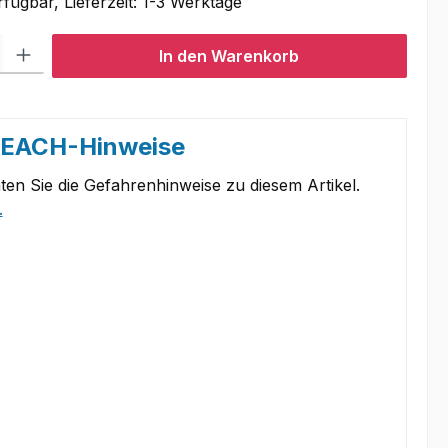
fügbar, Lieferzeit: 1-3 Werktage
l: Gib den gewünschten Wert ein oder benutze die Schaltflächen um
In den Warenkorb
REACH-Hinweise
ten Sie die Gefahrenhinweise zu diesem Artikel.
.