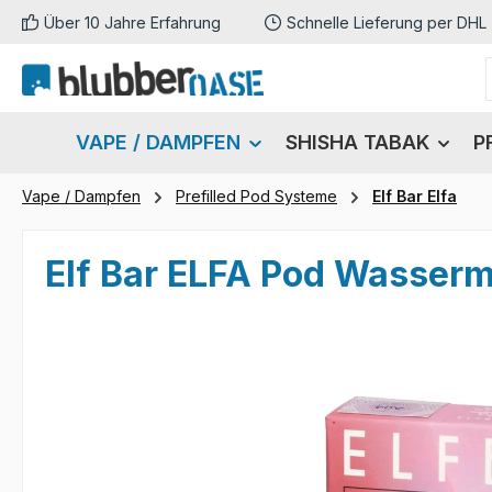
Über 10 Jahre Erfahrung
Schnelle Lieferung per DHL
m Hauptinhalt springen
Zur Suche springen
Zur Hauptnavigation springen
VAPE / DAMPFEN
SHISHA TABAK
P
Vape / Dampfen
Prefilled Pod Systeme
Elf Bar Elfa
Elf Bar ELFA Pod Wasserm
Bildergalerie überspringen