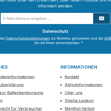
den stets unter den Ersten sein, über neue Produkte und 
informiert werden.
E-
Mail-
Adresse
Datenschutz
*
 die
Datenschutzbestimmungen
zur Kenntnis genommen und die
AG
bin mit ihnen einverstanden.
*
HES
INFORMATIONEN
ndeninformationen
Kontakt
utzerklärung
Abholinformationen
zur Batterieentsorgung
Über uns
um
Shisha-Lexikon
recht für Verbraucher
Menthol-Verbot