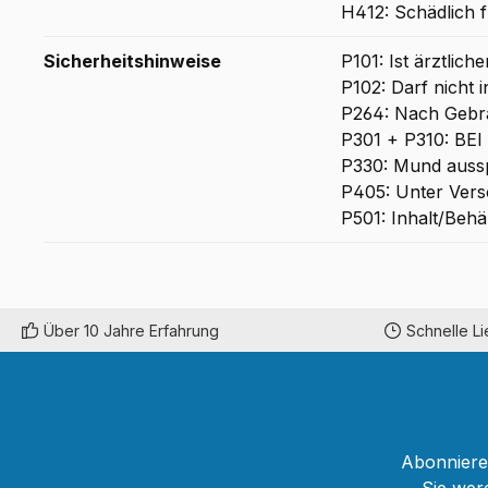
H412: Schädlich f
Sicherheitshinweise
P101: Ist ärztlic
P102: Darf nicht 
P264: Nach Geb
P301 + P310: B
P330: Mund auss
P405: Unter Vers
P501: Inhalt/Behä
Über 10 Jahre Erfahrung
Schnelle L
Abonnieren