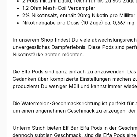
2 Pods mit 2ml Liquid, reicht für bis zu 600 Züge
1,2 Ohm Mesh-Coil Verdampfer
2% Nikotinsalz, enthält 20mg Nikotin pro Mililiter
Nikotinabgabe pro Dosis (10 Züge) ca. 0,667 mg
In unserem Shop findest Du viele abwechslungsreich
unvergessliches Dampferlebnis. Diese Pods sind perf
Nikotinstärke achten möchten.
Die Elfa Pods sind ganz einfach zu anzuwenden. Das
Gedanken über komplizierte Einstellungen machen z
produzierst Du weniger Müll und kannst immer wiede
Die Watermelon-Geschmacksrichtung ist perfekt für a
um einen angenehmen Geschmack zu erzeugen, der in
Unterm Strich bieten Elf Bar Elfa Pods in der Gesc
dennoch subtilen Geschmack, sind die Elfa Pods eine 