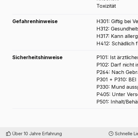
Gefahrenhinweise
H301: Giftig bei V
H312: Gesundheits
H317: Kann aller
H412: Schädlich f
Sicherheitshinweise
P101: Ist ärztlic
P102: Darf nicht 
P264: Nach Geb
P301 + P310: B
P330: Mund auss
P405: Unter Vers
P501: Inhalt/Behä
Über 10 Jahre Erfahrung
Schnelle L