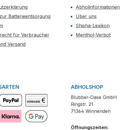
utzerklärung
Abholinformationen
zur Batterieentsorgung
Über uns
um
Shisha-Lexikon
recht für Verbraucher
Menthol-Verbot
und Versand
SARTEN
ABHOLSHOP
Blubber-Oase GmbH
Ringstr. 21
PayPal
Vorkasse
71364 Winnenden
Pay with Klarna
GooglePay
Öffnungszeiten: