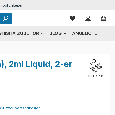
möglichkeiten
Du hast 0 Produkte
SHISHA ZUBEHÖR
BLOG
ANGEBOTE
, 2ml Liquid, 2-er
eis:
wSt. zzgl. Versandkosten