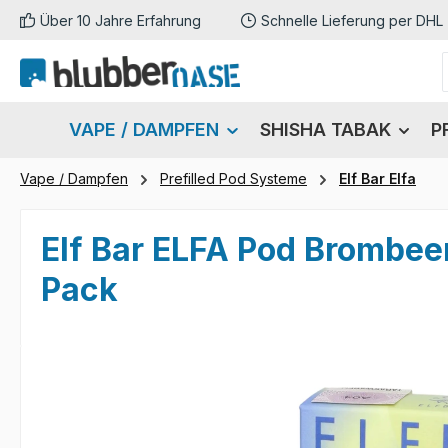
Über 10 Jahre Erfahrung
Schnelle Lieferung per DHL
m Hauptinhalt springen
Zur Suche springen
Zur Hauptnavigation springen
VAPE / DAMPFEN
SHISHA TABAK
P
Vape / Dampfen
Prefilled Pod Systeme
Elf Bar Elfa
Elf Bar ELFA Pod Brombeer
Pack
Bildergalerie überspringen