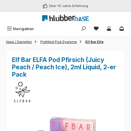
Zum Hauptinhalt springen
Über 10 Jahre Erfahrung
Du hast 0 Produk
Navigation
Vape / Dampfen
Prefilled Pod Systeme
Elf Bar Elfa
Elf Bar ELFA Pod Pfirsich (Juicy
Peach / Peach Ice), 2ml Liquid, 2-er
Pack
Bildergalerie überspringen