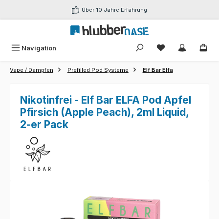
Zum Hauptinhalt springen
Über 10 Jahre Erfahrung
Du hast 0 Produk
Navigation
Vape / Dampfen
Prefilled Pod Systeme
Elf Bar Elfa
Nikotinfrei - Elf Bar ELFA Pod Apfel
Pfirsich (Apple Peach), 2ml Liquid,
2-er Pack
Bildergalerie überspringen