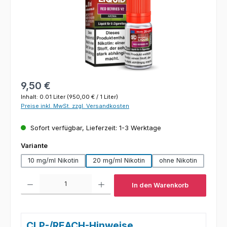
Regulärer Preis:
9,50 €
Inhalt:
0.01 Liter
(950,00 € / 1 Liter)
Preise inkl. MwSt. zzgl. Versandkosten
Sofort verfügbar, Lieferzeit: 1-3 Werktage
auswählen
Variante
10 mg/ml Nikotin
20 mg/ml Nikotin
ohne Nikotin
Produkt Anzahl: Gib den gewünschten Wert ein oder benutze die Schaltfl
In den Warenkorb
CLP-/REACH-Hinweise