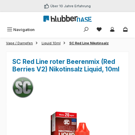
Zum Hauptinhalt springen
Über 10 Jahre Erfahrung
Du hast 0 Produk
Navigation
Vape / Dampfen
Liquid 10ml
SC Red Line Nikotinsalz
SC Red Line roter Beerenmix (Red
Berries V2) Nikotinsalz Liquid, 10ml
Bildergalerie überspringen