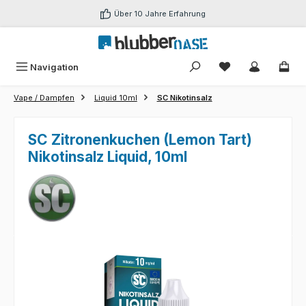
Zum Hauptinhalt springen
Über 10 Jahre Erfahrung
Du hast 0 Produk
Navigation
Vape / Dampfen
Liquid 10ml
SC Nikotinsalz
SC Zitronenkuchen (Lemon Tart)
Nikotinsalz Liquid, 10ml
Bildergalerie überspringen