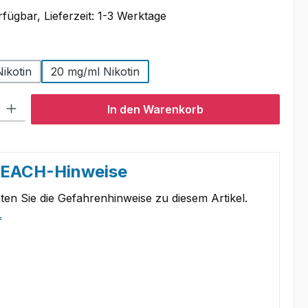
fügbar, Lieferzeit: 1-3 Werktage
swählen
ikotin
20 mg/ml Nikotin
l: Gib den gewünschten Wert ein oder benutze die Schaltflächen um
In den Warenkorb
REACH-Hinweise
ten Sie die Gefahrenhinweise zu diesem Artikel.
.