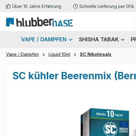
Über 10 Jahre Erfahrung
Schnelle Lieferung per DHL
m Hauptinhalt springen
Zur Suche springen
Zur Hauptnavigation springen
VAPE / DAMPFEN
SHISHA TABAK
P
Vape / Dampfen
Liquid 10ml
SC Nikotinsalz
SC kühler Beerenmix (Berr
Bildergalerie überspringen