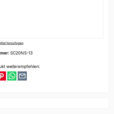
ttel hinzufügen
mmer:
SC20NS-13
ukt weiterempfehlen: