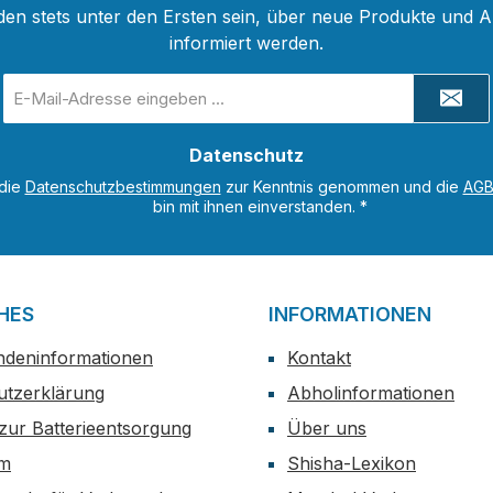
den stets unter den Ersten sein, über neue Produkte und 
informiert werden.
E-
Mail-
Adresse
Datenschutz
*
 die
Datenschutzbestimmungen
zur Kenntnis genommen und die
AG
bin mit ihnen einverstanden.
*
HES
INFORMATIONEN
ndeninformationen
Kontakt
utzerklärung
Abholinformationen
zur Batterieentsorgung
Über uns
um
Shisha-Lexikon