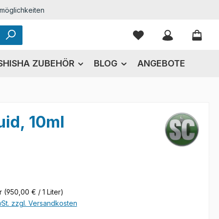
möglichkeiten
Du hast 0 Produkte
SHISHA ZUBEHÖR
BLOG
ANGEBOTE
uid, 10ml
eis:
er
(950,00 € / 1 Liter)
wSt. zzgl. Versandkosten