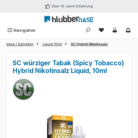
Zum Hauptinhalt springen
Über 10 Jahre Erfahrung
Du hast 0 Produk
Navigation
Vape / Dampfen
Liquid 10ml
SC Hybrid Nikotinsalz
SC würziger Tabak (Spicy Tobacco)
Hybrid Nikotinsalz Liquid, 10ml
Bildergalerie überspringen