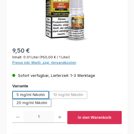
Regulärer Preis:
9,50 €
Inhalt:
0.01 Liter
(950,00 € / 1 Liter)
Preise inkl. MwSt. zzgl. Versandkosten
Sofort verfügbar, Lieferzeit: 1-3 Werktage
auswählen
Variante
5 mg/ml Nikotin
10 mg/ml Nikotin
(Diese Option ist zurzeit nicht verfügbar
20 mg/ml Nikotin
Produkt Anzahl: Gib den gewünschten Wert ein oder benutze die Schaltfl
In den Warenkorb