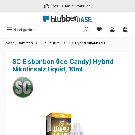
Zum Hauptinhalt springen
Über 10 Jahre Erfahrung
Du hast 0 Produk
Navigation
Vape / Dampfen
Liquid 10ml
SC Hybrid Nikotinsalz
SC Eisbonbon (Ice Candy) Hybrid
Nikotinsalz Liquid, 10ml
Bildergalerie überspringen