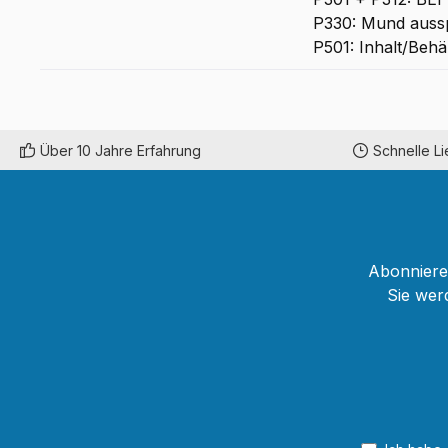
P330: Mund auss
P501: Inhalt/Behä
Über 10 Jahre Erfahrung
Schnelle L
Abonnieren
Sie wer