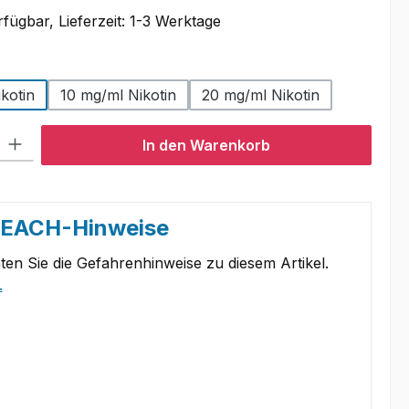
fügbar, Lieferzeit: 1-3 Werktage
swählen
kotin
10 mg/ml Nikotin
20 mg/ml Nikotin
l: Gib den gewünschten Wert ein oder benutze die Schaltflächen um
In den Warenkorb
REACH-Hinweise
ten Sie die Gefahrenhinweise zu diesem Artikel.
.