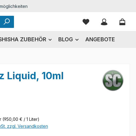
möglichkeiten
Du hast 0 Produkte
SHISHA ZUBEHÖR
BLOG
ANGEBOTE
z Liquid, 10ml
eis:
er
(950,00 € / 1 Liter)
wSt. zzgl. Versandkosten