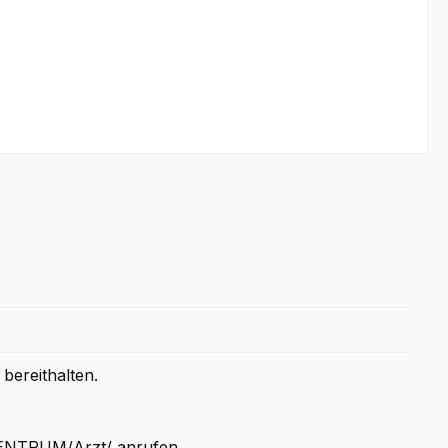
bereithalten.
NTRUM/Arzt/ anrufen.