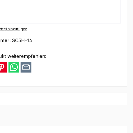
ttel hinzufügen
mmer:
SC5H-14
ukt weiterempfehlen: