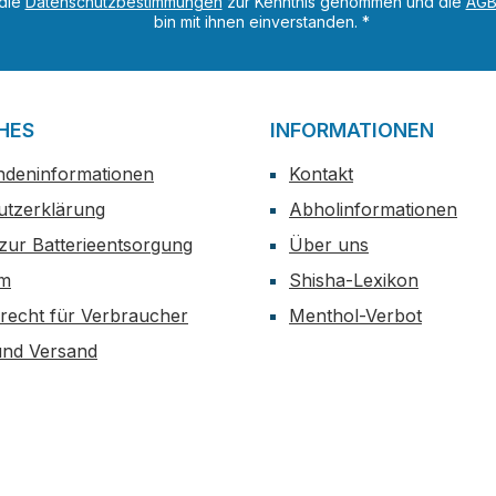
 die
Datenschutzbestimmungen
zur Kenntnis genommen und die
AG
bin mit ihnen einverstanden.
*
HES
INFORMATIONEN
ndeninformationen
Kontakt
utzerklärung
Abholinformationen
zur Batterieentsorgung
Über uns
um
Shisha-Lexikon
recht für Verbraucher
Menthol-Verbot
und Versand