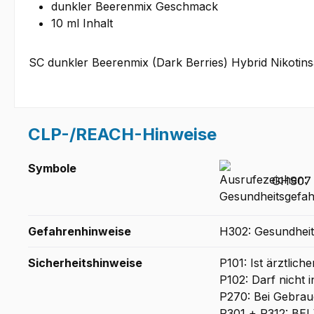
dunkler Beerenmix Geschmack
10 ml Inhalt
SC dunkler Beerenmix (Dark Berries) Hybrid Nikotinsa
CLP-/REACH-Hinweise
Symbole
GHS07 -
Gefahrenhinweise
H302: Gesundheit
Sicherheitshinweise
P101: Ist ärztlic
P102: Darf nicht 
P270: Bei Gebrauc
P301 + P312: B