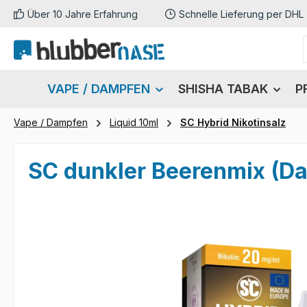
Über 10 Jahre Erfahrung
Schnelle Lieferung per DHL
m Hauptinhalt springen
Zur Suche springen
Zur Hauptnavigation springen
VAPE / DAMPFEN
SHISHA TABAK
P
Vape / Dampfen
Liquid 10ml
SC Hybrid Nikotinsalz
SC dunkler Beerenmix (Dar
Bildergalerie überspringen