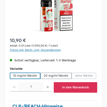
Regulärer Preis:
10,90 €
Inhalt:
0.01 Liter
(1.090,00 € / 1 Liter)
Preise inkl. MwSt. zzgl. Versandkosten
Sofort verfügbar, Lieferzeit: 1-3 Werktage
auswählen
Variante
10 mg/ml Nikotin
20 mg/ml Nikotin
ohne Nikotin
(Diese Option ist 
Produkt Anzahl: Gib den gewünschten Wert ein oder benutze die Schaltfl
In den Warenkorb
CLP-/REACH-Hinweise