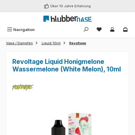
Zum Hauptinhalt springen
Über 10 Jahre Erfahrung
Du hast 0 Produk
Navigation
Vape / Dampfen
Liquid 10ml
Revoltage
Revoltage Liquid Honigmelone
Wassermelone (White Melon), 10ml
Bildergalerie überspringen