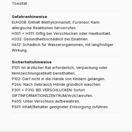
Toxizität
Gefahrenhinweise
EUH208: Enthält
Methylcinnamat, Furaneol
. Kann
allergische Reaktionen hervorrufen.
H301 + H311: Giftig bei Verschlucken oder Hautkontakt.
H332: Gesundheitsschädlich bei Einatmen.
H412: Schädlich für Wasserorganismen, mit langfristiger
Wirkung.
Sicherheitshinweise
P101: Ist ärztlicher Rat erforderlich, Verpackung oder
Kennzeichnungsetikett bereithalten.
P102: Darf nicht in die Hände von Kindern gelangen.
P264: Nach Gebrauch
Hände
gründlich waschen.
P301 + P310: BEI VERSCHLUCKEN: Sofort
GIFTINFORMATIONSZENTRUM/Arzt//anrufen.
P405: Unter Verschluss aufbewahren.
P501: Inhalt/Behälter
geeigneter Entsorgung
zuführen.