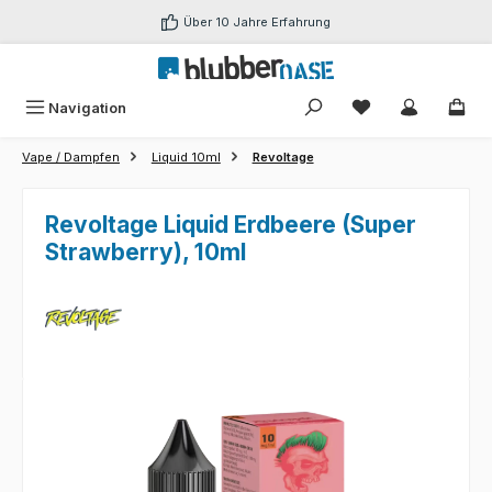
Zum Hauptinhalt springen
Über 10 Jahre Erfahrung
Du hast 0 Produk
Navigation
Vape / Dampfen
Liquid 10ml
Revoltage
Revoltage Liquid Erdbeere (Super
Strawberry), 10ml
Bildergalerie überspringen