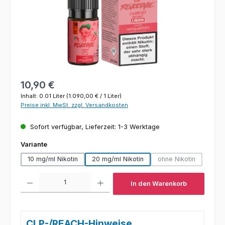
Regulärer Preis:
10,90 €
Inhalt:
0.01 Liter
(1.090,00 € / 1 Liter)
Preise inkl. MwSt. zzgl. Versandkosten
Sofort verfügbar, Lieferzeit: 1-3 Werktage
auswählen
Variante
10 mg/ml Nikotin
20 mg/ml Nikotin
ohne Nikotin
(Diese Option ist 
Produkt Anzahl: Gib den gewünschten Wert ein oder benutze die Schaltfl
In den Warenkorb
CLP-/REACH-Hinweise