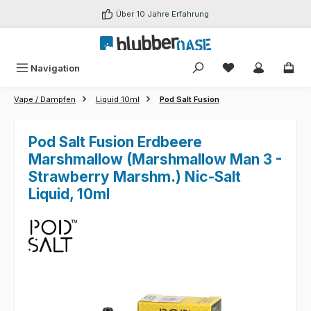
Zum Hauptinhalt springen
Über 10 Jahre Erfahrung
Du hast 0 Produk
Navigation
Vape / Dampfen
Liquid 10ml
Pod Salt Fusion
Pod Salt Fusion Erdbeere
Marshmallow (Marshmallow Man 3 -
Strawberry Marshm.) Nic-Salt
Liquid, 10ml
Bildergalerie überspringen