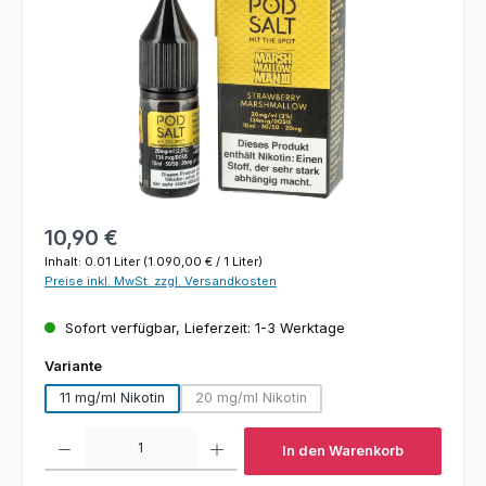
Regulärer Preis:
10,90 €
Inhalt:
0.01 Liter
(1.090,00 € / 1 Liter)
Preise inkl. MwSt. zzgl. Versandkosten
Sofort verfügbar, Lieferzeit: 1-3 Werktage
auswählen
Variante
11 mg/ml Nikotin
20 mg/ml Nikotin
(Diese Option ist zurzeit nicht verfügbar
Produkt Anzahl: Gib den gewünschten Wert ein oder benutze die Schaltfl
In den Warenkorb