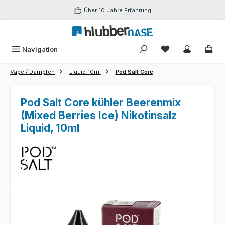
Zum Hauptinhalt springen
Über 10 Jahre Erfahrung
Du hast 0 Produk
Navigation
Vape / Dampfen
Liquid 10ml
Pod Salt Core
Pod Salt Core kühler Beerenmix
(Mixed Berries Ice) Nikotinsalz
Liquid, 10ml
Bildergalerie überspringen