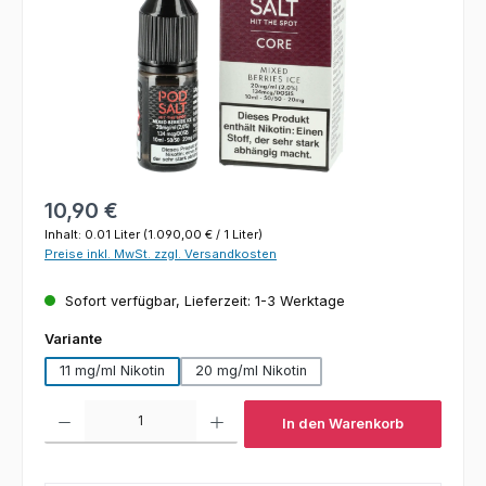
Regulärer Preis:
10,90 €
Inhalt:
0.01 Liter
(1.090,00 € / 1 Liter)
Preise inkl. MwSt. zzgl. Versandkosten
Sofort verfügbar, Lieferzeit: 1-3 Werktage
auswählen
Variante
11 mg/ml Nikotin
20 mg/ml Nikotin
Produkt Anzahl: Gib den gewünschten Wert ein oder benutze die Schaltfl
In den Warenkorb