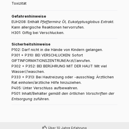
Toxizität
Gefahrenhinweise
EUH208: Enthält
Pfefferminz Öl, Eukalyptusglobus Extrakt
.
Kann allergische Reaktionen hervorrufen.
H301: Giftig bei Verschlucken.
Sicherheitshinweise
P102: Darf nicht in die Hände von Kindern gelangen.
P301 + P310: BEI VERSCHLUCKEN: Sofort
GIFTINFORMATIONSZENTRUM/Arzt//anrufen.
P302 + P352: BEI BERÜHRUNG MIT DER HAUT: Mit viel
Wasser//waschen.
P333 + P313: Bei Hautreizung oder -ausschlag: Ärztlichen
Rat einholen/ärztliche Hilfe hinzuziehen.
P405: Unter Verschluss aufbewahren.
P501: Inhalt/Behälter
gemäß den örtlichen Vorschriften der
Entsorgung
zuführen.
Über 10 Jahre Erfahrung