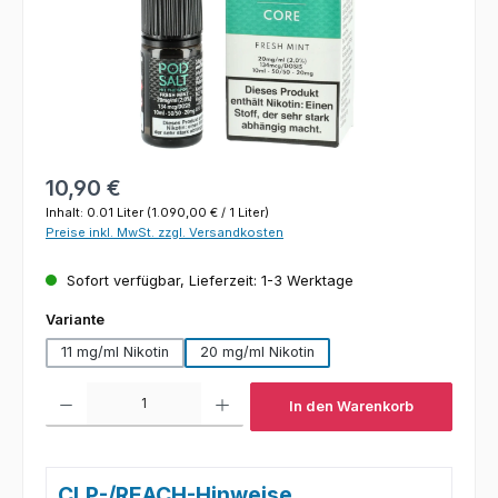
Regulärer Preis:
10,90 €
Inhalt:
0.01 Liter
(1.090,00 € / 1 Liter)
Preise inkl. MwSt. zzgl. Versandkosten
Sofort verfügbar, Lieferzeit: 1-3 Werktage
auswählen
Variante
11 mg/ml Nikotin
20 mg/ml Nikotin
Produkt Anzahl: Gib den gewünschten Wert ein oder benutze die Schaltfl
In den Warenkorb
CLP-/REACH-Hinweise