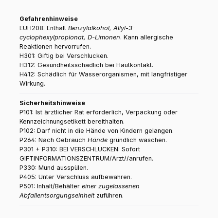
Gefahrenhinweise
EUH208: Enthält
Benzylalkohol, Allyl-3-
cyclophexylpropionat, D-Limonen
. Kann allergische
Reaktionen hervorrufen.
H301: Giftig bei Verschlucken.
H312: Gesundheitsschädlich bei Hautkontakt.
H412: Schädlich für Wasserorganismen, mit langfristiger
Wirkung.
Sicherheitshinweise
P101: Ist ärztlicher Rat erforderlich, Verpackung oder
Kennzeichnungsetikett bereithalten.
P102: Darf nicht in die Hände von Kindern gelangen.
P264: Nach Gebrauch
Hände
gründlich waschen.
P301 + P310: BEI VERSCHLUCKEN: Sofort
GIFTINFORMATIONSZENTRUM/Arzt//anrufen.
P330: Mund ausspülen.
P405: Unter Verschluss aufbewahren.
P501: Inhalt/Behälter
einer zugelassenen
Abfallentsorgungseinheit
zuführen.