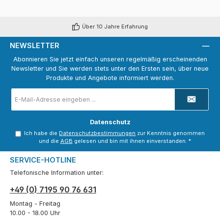
Über 10 Jahre Erfahrung
NEWSLETTER
Abonnieren Sie jetzt einfach unseren regelmäßig erscheinenden
Newsletter und Sie werden stets unter den Ersten sein, über neue
Produkte und Angebote informiert werden.
E-
Mail-
Adresse
*
Datenschutz
Ich habe die
Datenschutzbestimmungen
zur Kenntnis genommen
und die
AGB
gelesen und bin mit ihnen einverstanden.
*
SERVICE-HOTLINE
Telefonische Information unter:
+49 (0) 7195 90 76 631
Montag - Freitag
10.00 - 18.00 Uhr