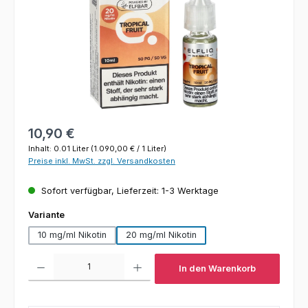
Regulärer Preis:
10,90 €
Inhalt:
0.01 Liter
(1.090,00 € / 1 Liter)
Preise inkl. MwSt. zzgl. Versandkosten
Sofort verfügbar, Lieferzeit: 1-3 Werktage
auswählen
Variante
10 mg/ml Nikotin
20 mg/ml Nikotin
Produkt Anzahl: Gib den gewünschten Wert ein oder benutze die Schaltfl
In den Warenkorb