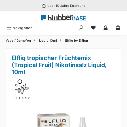
Zum Hauptinhalt springen
Über 10 Jahre Erfahrung
Du hast 0 Produk
Navigation
Vape / Dampfen
Liquid 10ml
Elfliq by Elfbar
Elfliq tropischer Früchtemix
(Tropical Fruit) Nikotinsalz Liquid,
10ml
Bildergalerie überspringen