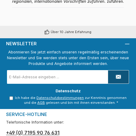
regionalen, internationalen Vorschriften zuführen.
zuführen.
Über 10 Jahre Erfahrung
NEWSLETTER
Abonnieren Sie jetzt einfach unseren regelmäßig erscheinenden
Newsletter und Sie werden stets unter den Ersten sein, über neue
Produkte und Angebote informiert werden.
E-
Mail-
Adresse
*
Datenschutz
Ich habe die
Datenschutzbestimmungen
zur Kenntnis genommen
und die
AGB
gelesen und bin mit ihnen einverstanden.
*
SERVICE-HOTLINE
Telefonische Information unter:
+49 (0) 7195 90 76 631