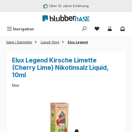
Zum Hauptinhalt springen
Über 10 Jahre Erfahrung
Du hast 0 Produk
Navigation
Vape / Dampfen
Liquid 10ml
Elux Legend
Elux Legend Kirsche Limette
(Cherry Lime) Nikotinsalz Liquid,
10ml
Elux
Bildergalerie überspringen