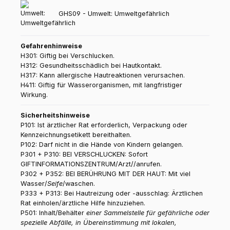
GHS09 - Umwelt: Umweltgefährlich
Gefahrenhinweise
H301: Giftig bei Verschlucken.
H312: Gesundheitsschädlich bei Hautkontakt.
H317: Kann allergische Hautreaktionen verursachen.
H411: Giftig für Wasserorganismen, mit langfristiger
Wirkung.
Sicherheitshinweise
P101: Ist ärztlicher Rat erforderlich, Verpackung oder
Kennzeichnungsetikett bereithalten.
P102: Darf nicht in die Hände von Kindern gelangen.
P301 + P310: BEI VERSCHLUCKEN: Sofort
GIFTINFORMATIONSZENTRUM/Arzt//anrufen.
P302 + P352: BEI BERÜHRUNG MIT DER HAUT: Mit viel
Wasser/
Seife
/waschen.
P333 + P313: Bei Hautreizung oder -ausschlag: Ärztlichen
Rat einholen/ärztliche Hilfe hinzuziehen.
P501: Inhalt/Behälter
einer Sammelstelle für gefährliche oder
spezielle Abfälle, in Übereinstimmung mit lokalen,