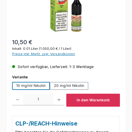
Regulärer Preis:
10,50 €
Inhalt:
0.01 Liter
(1.050,00 € / 1 Liter)
Preise inkl. MwSt. zzgl. Versandkosten
Sofort verfügbar, Lieferzeit: 1-3 Werktage
auswählen
Variante
10 mg/ml Nikotin
20 mg/ml Nikotin
Produkt Anzahl: Gib den gewünschten Wert ein oder benutze die Schaltfl
In den Warenkorb
CLP-/REACH-Hinweise