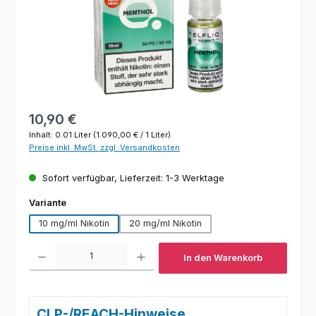
Regulärer Preis:
10,90 €
Inhalt:
0.01 Liter
(1.090,00 € / 1 Liter)
Preise inkl. MwSt. zzgl. Versandkosten
Sofort verfügbar, Lieferzeit: 1-3 Werktage
auswählen
Variante
10 mg/ml Nikotin
20 mg/ml Nikotin
Produkt Anzahl: Gib den gewünschten Wert ein oder benutze die Schaltfl
In den Warenkorb
CLP-/REACH-Hinweise