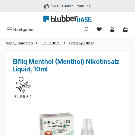
Zum Hauptinhalt springen
Über 10 Jahre Erfahrung
Du hast 0 Produk
Navigation
Vape / Dampfen
Liquid 10ml
Elfliq by Elfbar
Elfliq Menthol (Menthol) Nikotinsalz
Liquid, 10ml
Bildergalerie überspringen