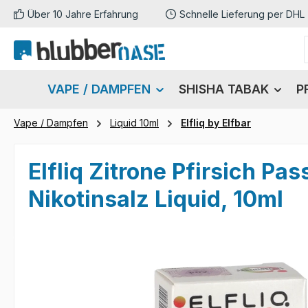
Über 10 Jahre Erfahrung
Schnelle Lieferung per DHL
m Hauptinhalt springen
Zur Suche springen
Zur Hauptnavigation springen
VAPE / DAMPFEN
SHISHA TABAK
P
Vape / Dampfen
Liquid 10ml
Elfliq by Elfbar
Elfliq Zitrone Pfirsich Pa
Nikotinsalz Liquid, 10ml
Bildergalerie überspringen