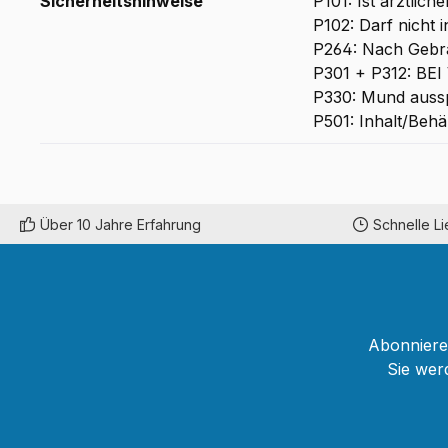
Sicherheitshinweise
P101: Ist ärztlic
P102: Darf nicht 
P264: Nach Geb
P301 + P312: B
P330: Mund auss
P501: Inhalt/Behä
Über 10 Jahre Erfahrung
Schnelle L
Abonnieren
Sie wer