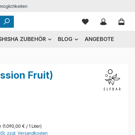
möglichkeiten
Du hast 0 Produkte
SHISHA ZUBEHÖR
BLOG
ANGEBOTE
ssion Fruit)
eis:
€
er
(1.090,00 € / 1 Liter)
wSt. zzgl. Versandkosten