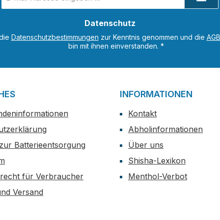
Mail-
Adresse
Datenschutz
*
 die
Datenschutzbestimmungen
zur Kenntnis genommen und die
AG
bin mit ihnen einverstanden.
*
HES
INFORMATIONEN
ndeninformationen
Kontakt
utzerklärung
Abholinformationen
zur Batterieentsorgung
Über uns
um
Shisha-Lexikon
recht für Verbraucher
Menthol-Verbot
und Versand