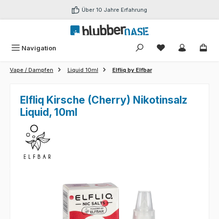
Zum Hauptinhalt springen
Über 10 Jahre Erfahrung
Du hast 0 Produk
Navigation
Vape / Dampfen
Liquid 10ml
Elfliq by Elfbar
Elfliq Kirsche (Cherry) Nikotinsalz
Liquid, 10ml
Bildergalerie überspringen