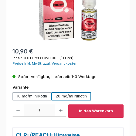
Regulärer Preis:
10,90 €
Inhalt:
0.01 Liter
(1.090,00 € / 1 Liter)
Preise inkl. MwSt. zzgl. Versandkosten
Sofort verfügbar, Lieferzeit: 1-3 Werktage
auswählen
Variante
10 mg/ml Nikotin
20 mg/ml Nikotin
Produkt Anzahl: Gib den gewünschten Wert ein oder benutze die Schaltfl
In den Warenkorb
CLP-/REACH-Hinweise