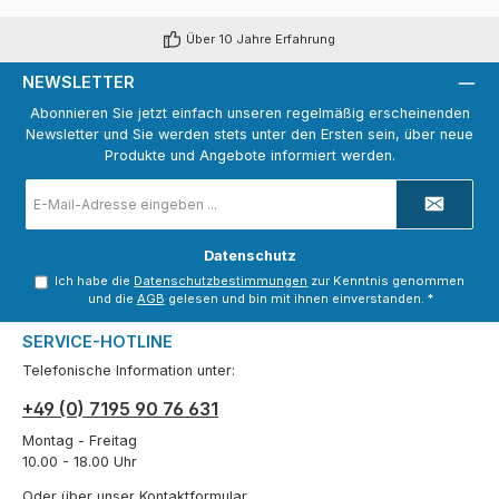
Über 10 Jahre Erfahrung
NEWSLETTER
Abonnieren Sie jetzt einfach unseren regelmäßig erscheinenden
Newsletter und Sie werden stets unter den Ersten sein, über neue
Produkte und Angebote informiert werden.
E-
Mail-
Adresse
*
Datenschutz
Ich habe die
Datenschutzbestimmungen
zur Kenntnis genommen
und die
AGB
gelesen und bin mit ihnen einverstanden.
*
SERVICE-HOTLINE
Telefonische Information unter:
+49 (0) 7195 90 76 631
Montag - Freitag
10.00 - 18.00 Uhr
Oder über unser
Kontaktformular
.