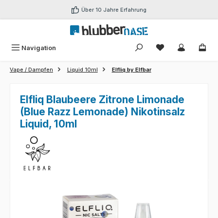
Zum Hauptinhalt springen
Über 10 Jahre Erfahrung
Du hast 0 Produk
Navigation
Vape / Dampfen
Liquid 10ml
Elfliq by Elfbar
Elfliq Blaubeere Zitrone Limonade
(Blue Razz Lemonade) Nikotinsalz
Liquid, 10ml
Bildergalerie überspringen