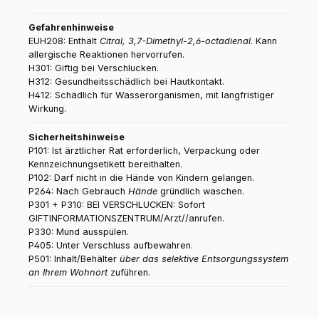
Gefahrenhinweise
EUH208: Enthält
Citral, 3,7-Dimethyl-2,6-octadienal
. Kann
allergische Reaktionen hervorrufen.
H301: Giftig bei Verschlucken.
H312: Gesundheitsschädlich bei Hautkontakt.
H412: Schädlich für Wasserorganismen, mit langfristiger
Wirkung.
Sicherheitshinweise
P101: Ist ärztlicher Rat erforderlich, Verpackung oder
Kennzeichnungsetikett bereithalten.
P102: Darf nicht in die Hände von Kindern gelangen.
P264: Nach Gebrauch
Hände
gründlich waschen.
P301 + P310: BEI VERSCHLUCKEN: Sofort
GIFTINFORMATIONSZENTRUM/Arzt//anrufen.
P330: Mund ausspülen.
P405: Unter Verschluss aufbewahren.
P501: Inhalt/Behälter
über das selektive Entsorgungssystem
an Ihrem Wohnort
zuführen.