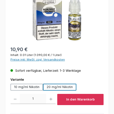
Regulärer Preis:
10,90 €
Inhalt:
0.01 Liter
(1.090,00 € / 1 Liter)
Preise inkl. MwSt. zzgl. Versandkosten
Sofort verfügbar, Lieferzeit: 1-3 Werktage
auswählen
Variante
10 mg/ml Nikotin
20 mg/ml Nikotin
Produkt Anzahl: Gib den gewünschten Wert ein oder benutze die Schaltfl
In den Warenkorb