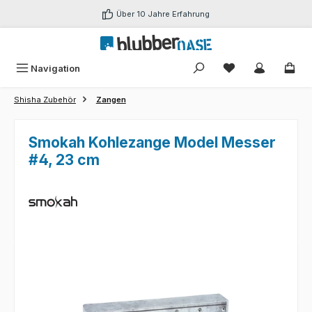
Zum Hauptinhalt springen
Über 10 Jahre Erfahrung
Du hast 0 Produk
Navigation
Shisha Zubehör
Zangen
Smokah Kohlezange Model Messer
#4, 23 cm
Bildergalerie überspringen